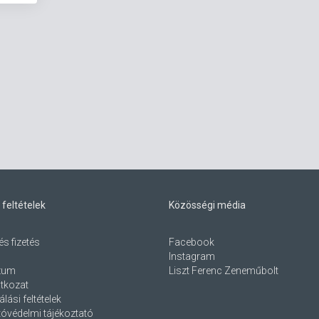
 feltételek
Közösségi média
és fizetés
Facebook
Instagram
zum
Liszt Ferenc Zeneműbolt
atkozat
lási feltételek
óvédelmi tájékoztató