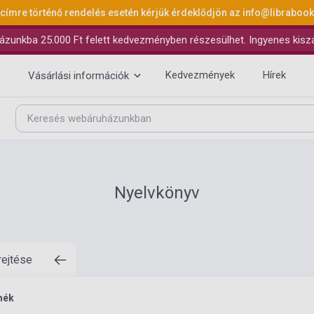
 címre történő rendelés esetén kérjük érdeklődjön az
info@libraboo
ázunkba 25.000 Ft felett kedvezményben részesülhet. Ingyenes kiszáll
Kedvezmények
Hírek
Vásárlási információk
Nyelvkönyv
rejtése
mék