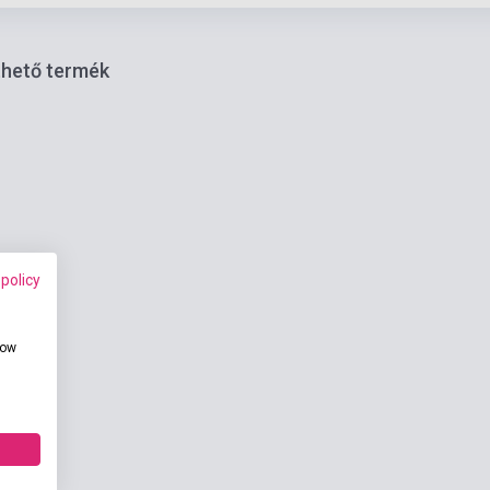
thető termék
 policy
how