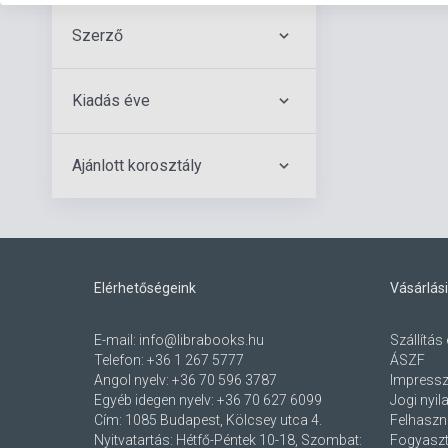
Szerző
Kiadás éve
Ajánlott korosztály
Elérhetőségeink
Vásárlási
E-mail:
info@librabooks.hu
Szállítás 
Telefon:
+36 1 267 5777
ÁSZF
Angol nyelv:
+36 70 596 3787
Impress
Egyéb idegen nyelv:
+36 70 627 6099
Jogi nyil
Cím:
1085 Budapest, Kölcsey utca 4.
Felhaszná
Nyitvatartás: Hétfő-Péntek 10-18, Szombat:
Fogyaszt