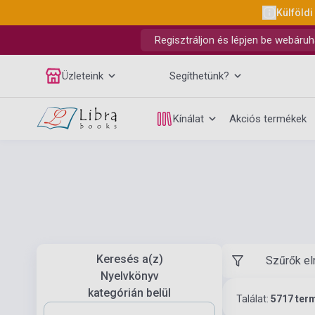
Külföldi
Regisztráljon és lépjen be webáruh
Üzleteink
Segíthetünk?
Kínálat
Akciós termékek
Keresés a(z)
Szűrők el
Nyelvkönyv
kategórián belül
Találat:
5717 ter