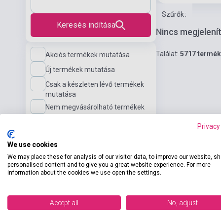
Szűrők
:
Keresés indítása
Nincs megjelení
Találat:
5717 termék
Akciós termékek mutatása
Új termékek mutatása
Csak a készleten lévő termékek
mutatása
Nem megvásárolható termékek
mutatása
Privacy
Nyelv
We use cookies
We may place these for analysis of our visitor data, to improve our website, s
personalised content and to give you a great website experience. For more
information about the cookies we use open the settings.
Nyelvi szint
Accept all
No, adjust
Kiadó