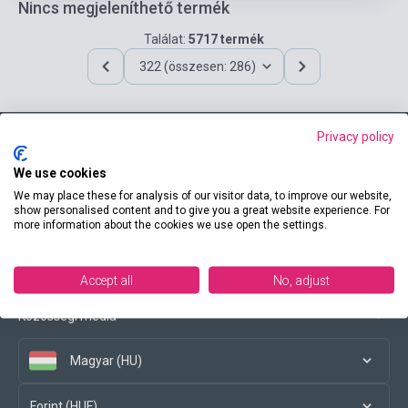
Nincs megjeleníthető termék
Találat:
5717 termék
322 (összesen: 286)
Privacy policy
Elérhetőségeink
We use cookies
We may place these for analysis of our visitor data, to improve our website,
show personalised content and to give you a great website experience. For
more information about the cookies we use open the settings.
Vásárlási feltételek
Accept all
No, adjust
Közösségi média
Magyar (HU)
Forint (HUF)