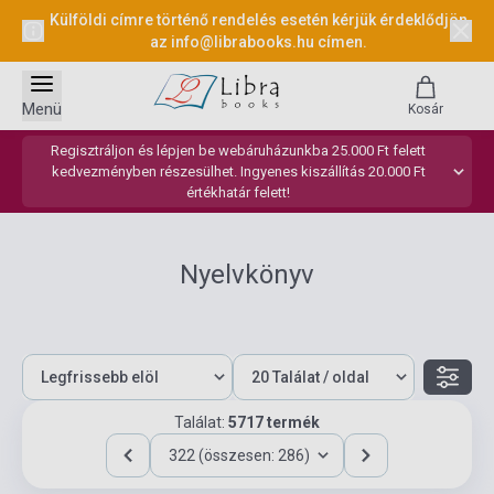
Külföldi címre történő rendelés esetén kérjük érdeklődjön
az
info@librabooks.hu
címen.
Menü
Kosár
Regisztráljon és lépjen be webáruházunkba 25.000 Ft felett
kedvezményben részesülhet. Ingyenes kiszállítás 20.000 Ft
értékhatár felett!
Nyelvkönyv
Találat:
5717 termék
322 (összesen: 286)