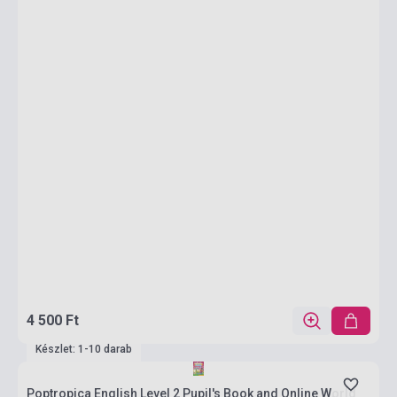
4 500 Ft
Készlet: 1-10 darab
Poptropica English Level 2 Pupil's Book and Online World