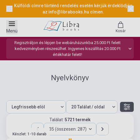
Külföldi címre történő rendelés esetén kérjük érdeklődjön
az
info@librabooks.hu
címen.
Menü
Kosár
Regisztráljon és lépjen be webáruházunkba 25.000 Ft felett
kedvezményben részesülhet. Ingyenes kiszállítás 20.000 Ft
értékhatár felett!
Nyelvkönyv
Találat:
5721 termék
35 (összesen: 287)
Készlet: 1-10 darab