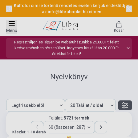
Külföldi címre történő rendelés esetén kérjük érdeklődjön
az
info@librabooks.hu
címen.
Menü
Kosár
Regisztráljon és lépjen be webáruházunkba 25.000 Ft felett
kedvezményben részesülhet. Ingyenes kiszállítás 20.000 Ft
értékhatár felett!
Nyelvkönyv
Találat:
5721 termék
60 (összesen: 287)
Készlet: 1-10 darab