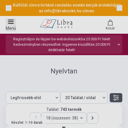
Külföldi címre történő rendelés esetén kérjük érdeklődjön
az
info@librabooks.hu
címen.
Menü
Kosár
Regisztráljon és lépjen be webáruházunkba 25.000 Ft felett
kedvezményben részesülhet. Ingyenes kiszállítás 20.000 Ft
értékhatár felett!
Nyelvtan
Találat:
743 termék
18 (összesen: 38)
Készlet: 1-10 darab