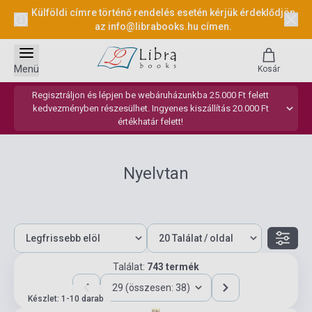
Külföldi címre történő rendelés esetén kérjük érdeklődjön
az
info@librabooks.hu
címen.
Menü
Kosár
Regisztráljon és lépjen be webáruházunkba 25.000 Ft felett
kedvezményben részesülhet. Ingyenes kiszállítás 20.000 Ft
értékhatár felett!
Nyelvtan
Találat:
743 termék
29 (összesen: 38)
Készlet: 1-10 darab