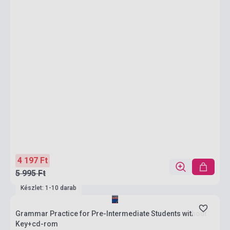
4 197 Ft
5 995 Ft
Készlet: 1-10 darab
Grammar Practice for Pre-Intermediate Students without
Key+cd-rom