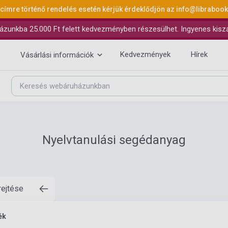
 címre történő rendelés esetén kérjük érdeklődjön az
info@libraboo
ázunkba 25.000 Ft felett kedvezményben részesülhet. Ingyenes kiszáll
Kedvezmények
Hírek
Vásárlási információk
Nyelvtanulási segédanyag
rejtése
ék