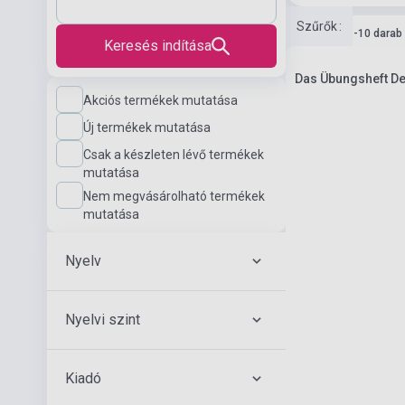
Szűrők
:
Készlet: 1-10 darab
Keresés indítása
Das Übungsheft De
Akciós termékek mutatása
Új termékek mutatása
Csak a készleten lévő termékek
mutatása
Nem megvásárolható termékek
mutatása
Nyelv
Nyelvi szint
Kiadó