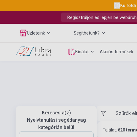
Külföldi
Regisztráljon és lépjen be webáruh
Üzleteink
Segíthetünk?
Kínálat
Akciós termékek
Keresés a(z)
Szűrők el
Nyelvtanulási segédanyag
kategórián belül
Találat:
620 term