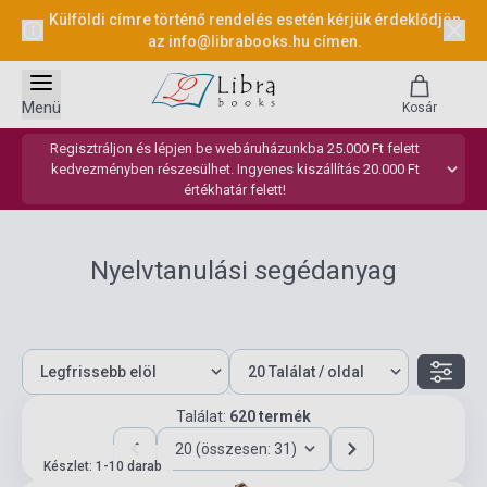
Külföldi címre történő rendelés esetén kérjük érdeklődjön
az
info@librabooks.hu
címen.
Menü
Kosár
Regisztráljon és lépjen be webáruházunkba 25.000 Ft felett
kedvezményben részesülhet. Ingyenes kiszállítás 20.000 Ft
értékhatár felett!
Nyelvtanulási segédanyag
Találat:
620 termék
20 (összesen: 31)
Készlet: 1-10 darab