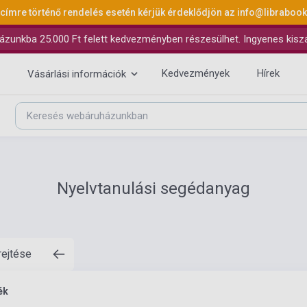
 címre történő rendelés esetén kérjük érdeklődjön az
info@libraboo
ázunkba 25.000 Ft felett kedvezményben részesülhet. Ingyenes kiszáll
Kedvezmények
Hírek
Vásárlási információk
Nyelvtanulási segédanyag
rejtése
ék