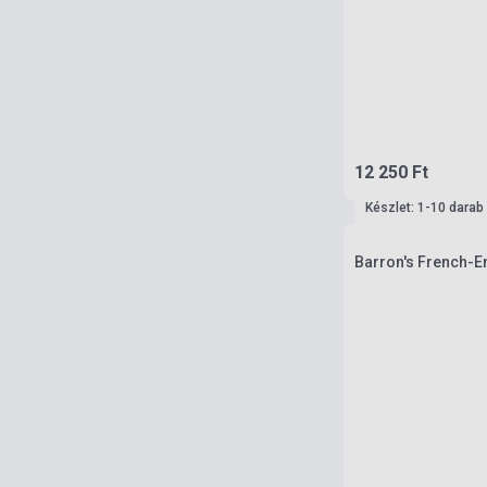
12 250 Ft
Készlet: 1-10 darab
Barron's French-E