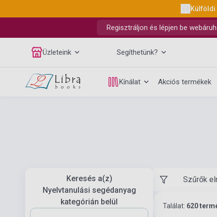
Külföldi
Regisztráljon és lépjen be webáruh
Üzleteink
Segíthetünk?
Kínálat
Akciós termékek
Keresés a(z)
Szűrők el
Nyelvtanulási segédanyag
kategórián belül
Találat:
620 term