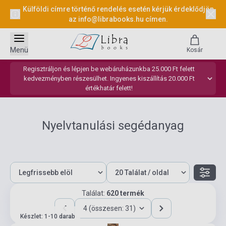
Külföldi címre történő rendelés esetén kérjük érdeklődjön
az
info@librabooks.hu
címen.
Menü
Kosár
Regisztráljon és lépjen be webáruházunkba 25.000 Ft felett
kedvezményben részesülhet. Ingyenes kiszállítás 20.000 Ft
értékhatár felett!
Nyelvtanulási segédanyag
Találat:
620 termék
4 (összesen: 31)
Készlet: 1-10 darab