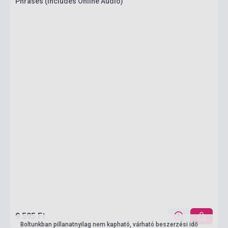
Phrases (Includes Online Audio)
9 595 Ft
Boltunkban pillanatnyilag nem kapható, várható beszerzési idő