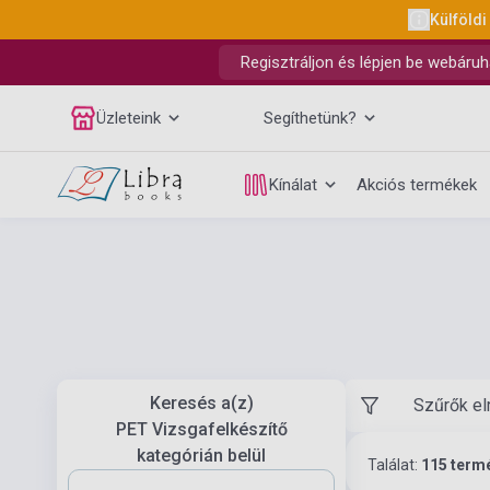
Külföldi
Regisztráljon és lépjen be webáruh
Üzleteink
Segíthetünk?
Kínálat
Akciós termékek
Keresés a(z)
Szűrők el
PET Vizsgafelkészítő
kategórián belül
Találat:
115 term