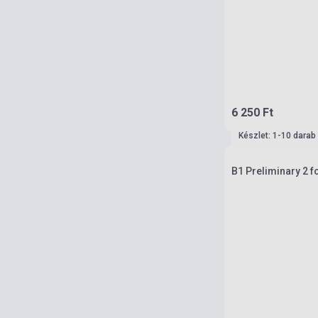
6 250 Ft
Készlet: 1-10 darab
B1 Preliminary 2 f