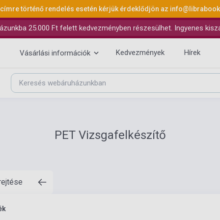
 címre történő rendelés esetén kérjük érdeklődjön az
info@libraboo
ázunkba 25.000 Ft felett kedvezményben részesülhet. Ingyenes kiszáll
Kedvezmények
Hírek
Vásárlási információk
PET Vizsgafelkészítő
rejtése
ék