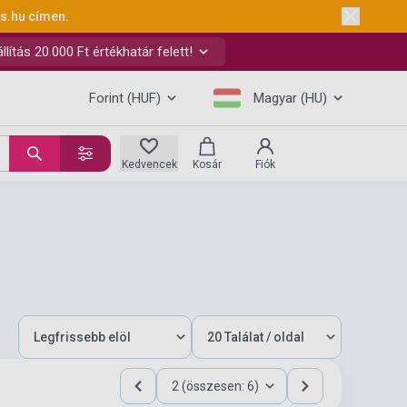
ks.hu
címen.
ítás 20.000 Ft értékhatár felett!
Forint (HUF)
Magyar (HU)
Kedvencek
Kosár
Fiók
2 (összesen: 6)