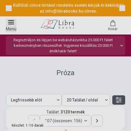
Külföldi címre történő rendelés esetén kérjük érdeklődjön
az
info@librabooks.hu
címen.
Menü
Kosár
Regisztráljon és lépjen be webáruházunkba 25.000 Ft felett
kedvezményben részesülhet. Ingyenes kiszállítás 20.000 Ft
értékhatár felett!
Próza
Találat:
3120 termék
107 (összesen: 156)
Készlet: 1-10 darab