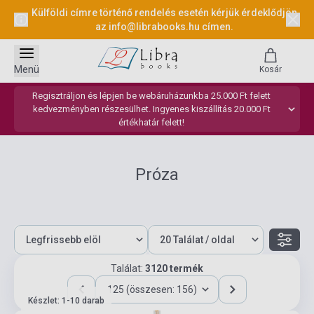
Külföldi címre történő rendelés esetén kérjük érdeklődjön
az
info@librabooks.hu
címen.
Menü
Kosár
Regisztráljon és lépjen be webáruházunkba 25.000 Ft felett
kedvezményben részesülhet. Ingyenes kiszállítás 20.000 Ft
értékhatár felett!
Próza
Találat:
3120 termék
125 (összesen: 156)
Készlet: 1-10 darab