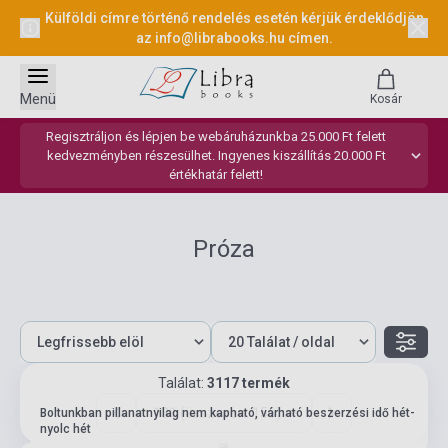
Külföldi címre történő rendelés esetén kérjük érdeklődjön
az
info@librabooks.hu
címen.
Menü
Kosár
Regisztráljon és lépjen be webáruházunkba 25.000 Ft felett
kedvezményben részesülhet. Ingyenes kiszállítás 20.000 Ft
értékhatár felett!
Próza
Találat:
3117 termék
131 (összesen: 156)
Boltunkban pillanatnyilag nem kapható, várható beszerzési idő hét-
nyolc hét