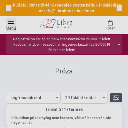
Külföldi címre történő rendelés esetén kérjük érdeklődjön
az
info@librabooks.hu
címen.
Menü
Kosár
Regisztráljon és lépjen be webáruházunkba 25.000 Ft felett
kedvezményben részesülhet. Ingyenes kiszállítás 20.000 Ft
értékhatár felett!
Próza
Találat:
3117 termék
155 (összesen: 156)
Boltunkban pillanatnyilag nem kapható, várható beszerzési idő
négy-hat hét