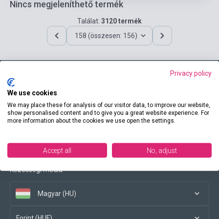
Nincs megjeleníthető termék
Találat:
3120 termék
158 (összesen: 156)
Privacy policy
Elérhetőségeink
We use cookies
We may place these for analysis of our visitor data, to improve our website,
show personalised content and to give you a great website experience. For
more information about the cookies we use open the settings.
Vásárlási feltételek
Accept all
No, adjust
Közösségi média
Magyar (HU)
Forint (HUF)