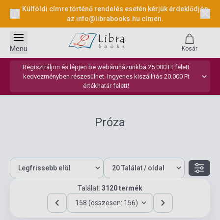
Külföldi címre történő rendelés esetén kérjük érdeklődjön
az
info@librabooks.hu
címen.
Menü
Kosár
Regisztráljon és lépjen be webáruházunkba 25.000 Ft felett
kedvezményben részesülhet. Ingyenes kiszállítás 20.000 Ft
értékhatár felett!
Próza
Találat:
3120 termék
158 (összesen: 156)