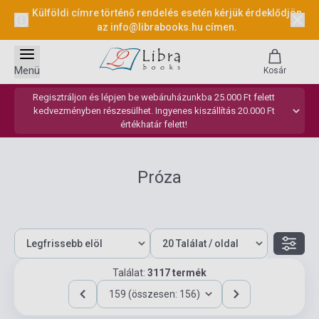
Külföldi címre történő rendelés esetén kérjük érdeklődjön
az
info@librabooks.hu
címen.
Menü
Kosár
Regisztráljon és lépjen be webáruházunkba 25.000 Ft felett
kedvezményben részesülhet. Ingyenes kiszállítás 20.000 Ft
értékhatár felett!
Próza
Találat:
3117 termék
159 (összesen: 156)