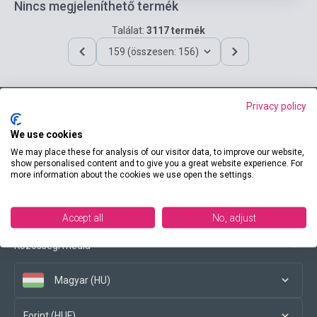
Nincs megjeleníthető termék
Találat:
3117 termék
159 (összesen: 156)
Privacy policy
Elérhetőségeink
We use cookies
We may place these for analysis of our visitor data, to improve our website,
show personalised content and to give you a great website experience. For
more information about the cookies we use open the settings.
Vásárlási feltételek
Accept all
No, adjust
Közösségi média
Magyar (HU)
Forint (HUF)