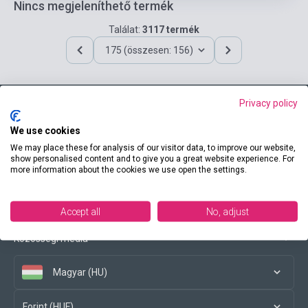
Nincs megjeleníthető termék
Találat:
3117 termék
175 (összesen: 156)
Privacy policy
Elérhetőségeink
We use cookies
We may place these for analysis of our visitor data, to improve our website,
show personalised content and to give you a great website experience. For
more information about the cookies we use open the settings.
Vásárlási feltételek
Accept all
No, adjust
Közösségi média
Magyar (HU)
Forint (HUF)