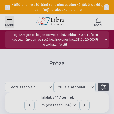
Külföldi címre történő rendelés esetén kérjük érdeklődjön
az
info@librabooks.hu
címen.
Menü
Kosár
Regisztráljon és lépjen be webáruházunkba 25.000 Ft felett
kedvezményben részesülhet. Ingyenes kiszállítás 20.000 Ft
értékhatár felett!
Próza
Találat:
3117 termék
175 (összesen: 156)