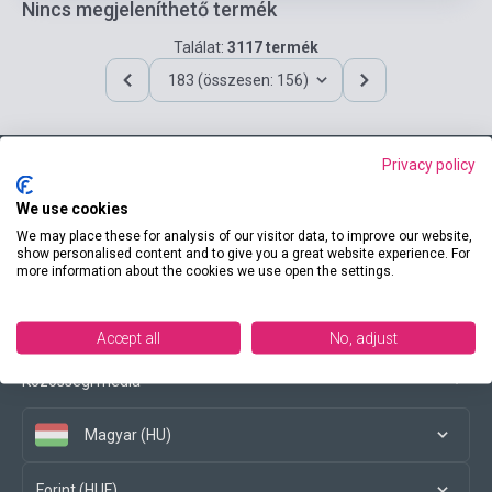
Nincs megjeleníthető termék
Találat:
3117 termék
183 (összesen: 156)
Privacy policy
Elérhetőségeink
We use cookies
We may place these for analysis of our visitor data, to improve our website,
show personalised content and to give you a great website experience. For
more information about the cookies we use open the settings.
Vásárlási feltételek
Accept all
No, adjust
Közösségi média
Magyar (HU)
Forint (HUF)