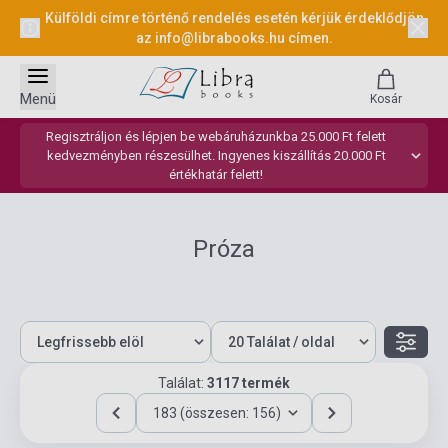
Külföldi címre történő rendelés esetén kérjük érdeklődjön
az
info@librabooks.hu
címen.
Menü
Kosár
Regisztráljon és lépjen be webáruházunkba 25.000 Ft felett
kedvezményben részesülhet. Ingyenes kiszállítás 20.000 Ft
értékhatár felett!
Próza
Találat:
3117 termék
183 (összesen: 156)