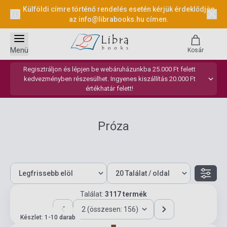
Külföldi címre történő rendelés esetén kérjük érdeklődjön
az
info@librabooks.hu
címen.
Menü
Kosár
Regisztráljon és lépjen be webáruházunkba 25.000 Ft felett
kedvezményben részesülhet. Ingyenes kiszállítás 20.000 Ft
értékhatár felett!
Próza
Találat:
3117 termék
2 (összesen: 156)
Készlet: 1-10 darab