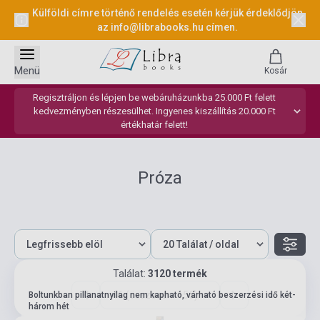
Külföldi címre történő rendelés esetén kérjük érdeklődjön
az
info@librabooks.hu
címen.
Menü
Kosár
Regisztráljon és lépjen be webáruházunkba 25.000 Ft felett
kedvezményben részesülhet. Ingyenes kiszállítás 20.000 Ft
értékhatár felett!
Próza
Találat:
3120 termék
46 (összesen: 156)
Boltunkban pillanatnyilag nem kapható, várható beszerzési idő két-
három hét