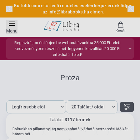
Külföldi címre történő rendelés esetén kérjük érdeklődjön
az
info@librabooks.hu
címen.
Menü
Kosár
Regisztráljon és lépjen be webáruházunkba 25.000 Ft felett
kedvezményben részesülhet. Ingyenes kiszállítás 20.000 Ft
értékhatár felett!
Próza
Találat:
3117 termék
99 (összesen: 156)
Boltunkban pillanatnyilag nem kapható, várható beszerzési idő két-
három hét