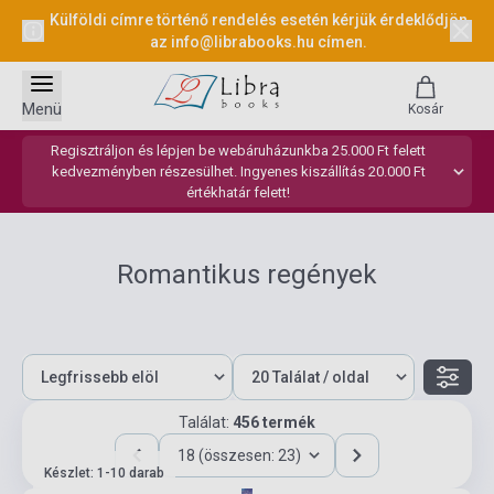
Külföldi címre történő rendelés esetén kérjük érdeklődjön
az
info@librabooks.hu
címen.
Menü
Kosár
Regisztráljon és lépjen be webáruházunkba 25.000 Ft felett
kedvezményben részesülhet. Ingyenes kiszállítás 20.000 Ft
értékhatár felett!
Romantikus regények
Találat:
456 termék
18 (összesen: 23)
Készlet: 1-10 darab