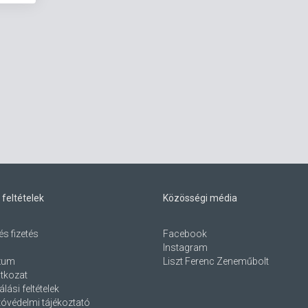
 feltételek
Közösségi média
és fizetés
Facebook
Instagram
zum
Liszt Ferenc Zeneműbolt
atkozat
lási feltételek
óvédelmi tájékoztató