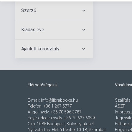
Szerző
Kiadás éve
Ajánlott korosztály
Elérhetőségeink
Vásárlási
E-mail:
info@librabooks.hu
Szállítás 
Telefon:
+36 1 267 5777
ÁSZF
Angol nyelv:
+36 70 596 3787
Impress
Egyéb idegen nyelv:
+36 70 627 6099
Jogi nyil
Cím:
1085 Budapest, Kölcsey utca 4.
Felhaszná
Nyitvatartás: Hétfő-Péntek 10-18, Szombat:
Fogyaszt