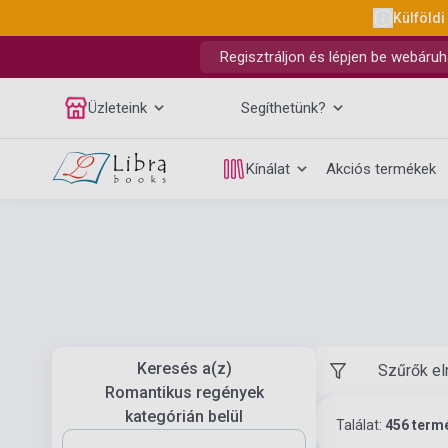
Külföldi
Regisztráljon és lépjen be webáruh
Üzleteink
Segíthetünk?
Kínálat
Akciós termékek
Keresés a(z)
Szűrők el
Romantikus regények
kategórián belül
Találat:
456 term