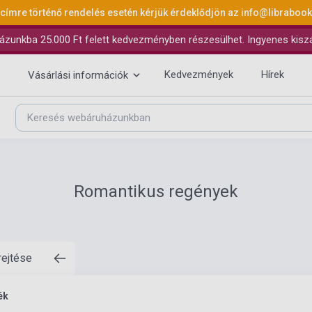
 címre történő rendelés esetén kérjük érdeklődjön az
info@libraboo
ázunkba 25.000 Ft felett kedvezményben részesülhet. Ingyenes kiszáll
Kedvezmények
Hírek
Vásárlási információk
Romantikus regények
rejtése
ék