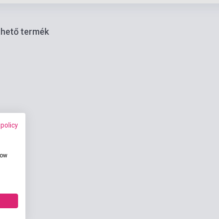
thető termék
 policy
how