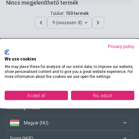
Nincs megjeleníthető termék
Találat:
150 termék
9 (összesen: 8)
Privacy policy
Elérhetőségeink
We use cookies
We may place these for analysis of our visitor data, to improve our website,
show personalised content and to give you a great website experience. For
more information about the cookies we use open the settings.
Vásárlási feltételek
Accept all
No, adjust
Közösségi média
Magyar (HU)
Forint (HUF)