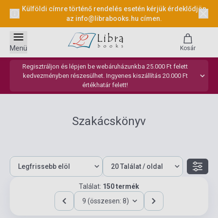
Külföldi címre történő rendelés esetén kérjük érdeklődjön
az
info@librabooks.hu
címen.
Menü
Kosár
Regisztráljon és lépjen be webáruházunkba 25.000 Ft felett
kedvezményben részesülhet. Ingyenes kiszállítás 20.000 Ft
értékhatár felett!
Szakácskönyv
Találat:
150 termék
9 (összesen: 8)