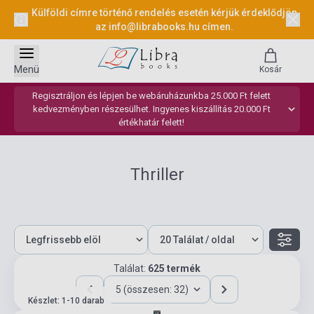
Külföldi címre történő rendelés esetén kérjük érdeklődjön
az
info@librabooks.hu
címen.
Menü
Kosár
Regisztráljon és lépjen be webáruházunkba 25.000 Ft felett
kedvezményben részesülhet. Ingyenes kiszállítás 20.000 Ft
értékhatár felett!
Thriller
Találat:
625 termék
5 (összesen: 32)
Készlet: 1-10 darab