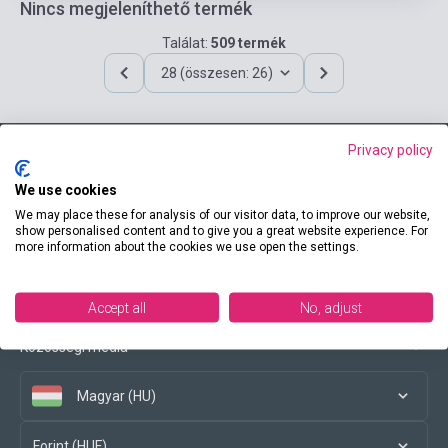
Nincs megjeleníthető termék
Találat:
509 termék
28 (összesen: 26)
Privacy policy
Elérhetőségeink
We use cookies
We may place these for analysis of our visitor data, to improve our website,
show personalised content and to give you a great website experience. For
more information about the cookies we use open the settings.
Vásárlási feltételek
Accept all
No, adjust
Közösségi média
Magyar (HU)
Forint (HUF)