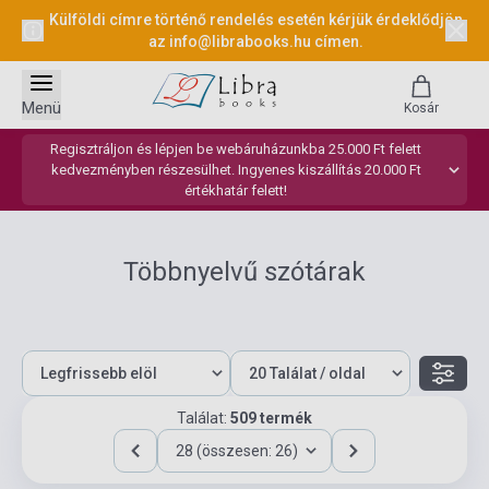
Külföldi címre történő rendelés esetén kérjük érdeklődjön
az
info@librabooks.hu
címen.
Menü
Kosár
Regisztráljon és lépjen be webáruházunkba 25.000 Ft felett
kedvezményben részesülhet. Ingyenes kiszállítás 20.000 Ft
értékhatár felett!
Többnyelvű szótárak
Találat:
509 termék
28 (összesen: 26)