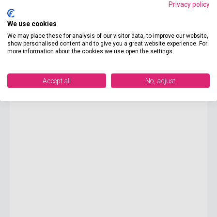
Privacy policy
We use cookies
8 095 Ft
We may place these for analysis of our visitor data, to improve our website,
Készlet: 1-10 darab
show personalised content and to give you a great website experience. For
more information about the cookies we use open the settings.
Anna Premoli: Tutto troppo complicato
Accept all
No, adjust