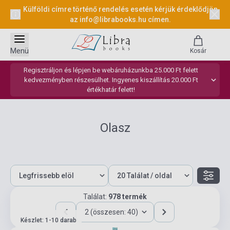
Külföldi címre történő rendelés esetén kérjük érdeklődjön
az
info@librabooks.hu
címen.
Menü
Kosár
Regisztráljon és lépjen be webáruházunkba 25.000 Ft felett
kedvezményben részesülhet. Ingyenes kiszállítás 20.000 Ft
értékhatár felett!
Olasz
Találat:
978 termék
2 (összesen: 40)
Készlet: 1-10 darab