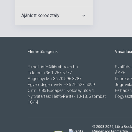
Ajánlott korosztály
Elérhetőségeink
Vásárlási
E-mail:
info@librabooks.hu
Szállítás 
Telefon:
+36 1 267 5777
ÁSZF
Angol nyelv:
+36 70 596 3787
Impress
Egyéb idegen nyelv:
+36 70 627 6099
Jogi nyil
Cím:
1085 Budapest, Kölcsey utca 4.
Felhaszná
Nyitvatartás: Hétfő-Péntek 10-18, Szombat:
Fogyaszt
10-14
© 2008-
2026
, Libra Book
Minden jog fenntartva.