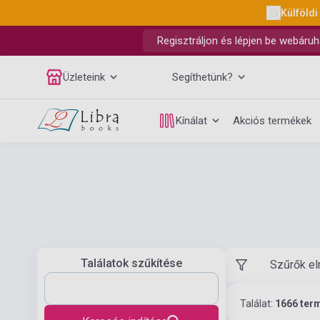
Külföldi
Regisztráljon és lépjen be webáruh
Üzleteink
Segíthetünk?
Kínálat
Akciós termékek
Találatok szűkítése
Szűrők el
Találat:
1666 ter