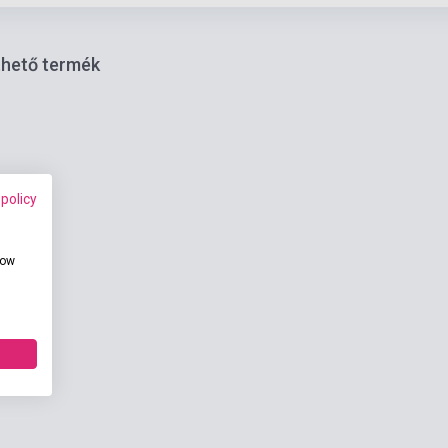
thető termék
 policy
how