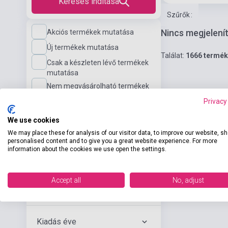
Keresés indítása
Szűrők
:
Nincs megjelení
Akciós termékek mutatása
Új termékek mutatása
Találat:
1666 termék
Csak a készleten lévő termékek
mutatása
Nem megvásárolható termékek
mutatása
Privacy
We use cookies
Nyelvi szint
We may place these for analysis of our visitor data, to improve our website, s
personalised content and to give you a great website experience. For more
information about the cookies we use open the settings.
Kiadó
Accept all
No, adjust
Szerző
Kiadás éve