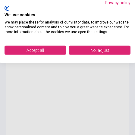
Privacy policy
We use cookies
6 125 Ft
We may place these for analysis of our visitor data, to improve our website,
Készlet: 1-10 darab
show personalised content and to give you a great website experience. For
more information about the cookies we use open the settings.
John Grisham: The Judge's List
Accept all
No, adjust