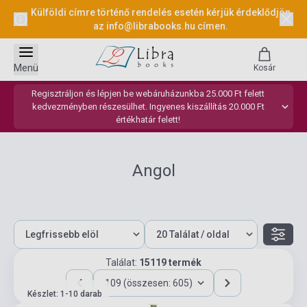
Külföldi címre történő rendelés esetén kérjük érdeklődjön
az
info@librabooks.hu
címen.
Menü
Kosár
Regisztráljon és lépjen be webáruházunkba 25.000 Ft felett
kedvezményben részesülhet. Ingyenes kiszállítás 20.000 Ft
értékhatár felett!
Angol
Találat:
15119 termék
109 (összesen: 605)
Készlet: 1-10 darab