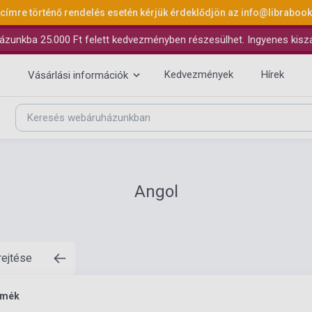
 címre történő rendelés esetén kérjük érdeklődjön az
info@libraboo
ázunkba 25.000 Ft felett kedvezményben részesülhet. Ingyenes kiszáll
Kedvezmények
Hírek
Vásárlási információk
Angol
rejtése
rmék