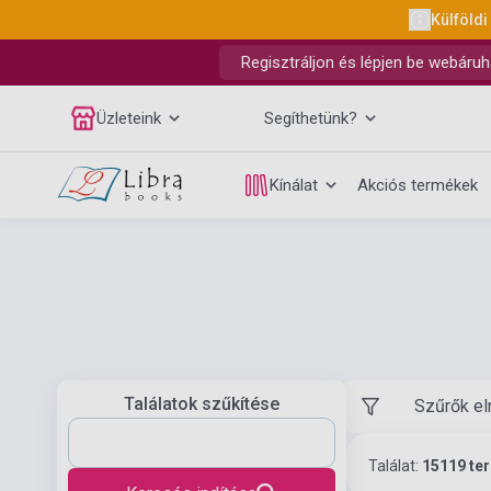
Külföldi
Regisztráljon és lépjen be webáruh
Üzleteink
Segíthetünk?
Kínálat
Akciós termékek
Találatok szűkítése
Szűrők el
Találat:
15119 te