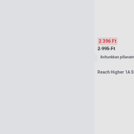
2 396 Ft
2 995 Ft
Boltunkban pillanat
Reach Higher 1A St