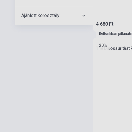
Ajánlott korosztály
4 680 Ft
Boltunkban pillanat
20%
The Dinosaur that P