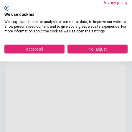
Privacy policy
We use cookies
3 750 Ft
We may place these for analysis of our visitor data, to improve our website,
Készlet: 1-10 darab
show personalised content and to give you a great website experience. For
more information about the cookies we use open the settings.
Philip Roth: Zuckerman Unbound
Accept all
No, adjust