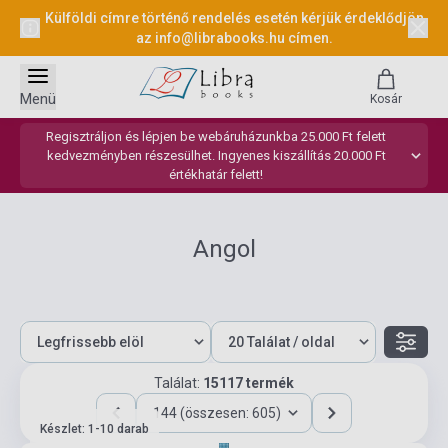
Külföldi címre történő rendelés esetén kérjük érdeklődjön
az
info@librabooks.hu
címen.
Menü
Kosár
Regisztráljon és lépjen be webáruházunkba 25.000 Ft felett
kedvezményben részesülhet. Ingyenes kiszállítás 20.000 Ft
értékhatár felett!
Angol
Találat:
15117 termék
144 (összesen: 605)
Készlet: 1-10 darab