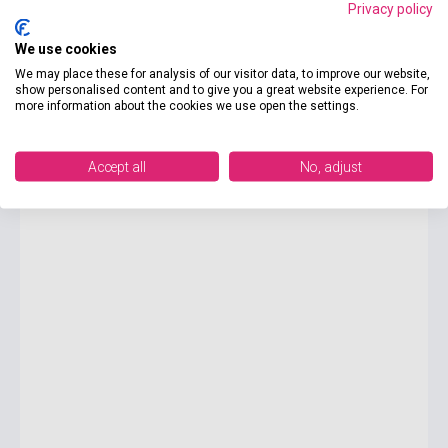
Privacy policy
We use cookies
4 350 Ft
We may place these for analysis of our visitor data, to improve our website,
Készlet: 1-10 darab
show personalised content and to give you a great website experience. For
more information about the cookies we use open the settings.
Bernard Cornwell: The War Lord (Book 13)
Accept all
No, adjust