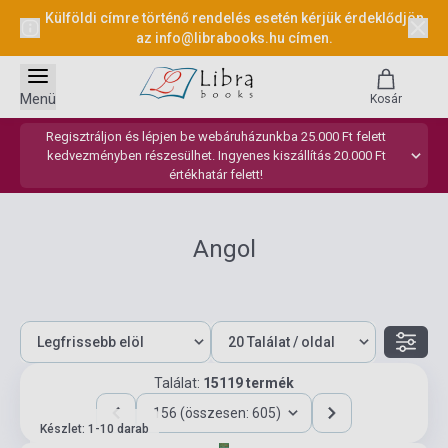
Külföldi címre történő rendelés esetén kérjük érdeklődjön
az
info@librabooks.hu
címen.
Menü
Kosár
Regisztráljon és lépjen be webáruházunkba 25.000 Ft felett
kedvezményben részesülhet. Ingyenes kiszállítás 20.000 Ft
értékhatár felett!
Angol
Találat:
15119 termék
156 (összesen: 605)
Készlet: 1-10 darab