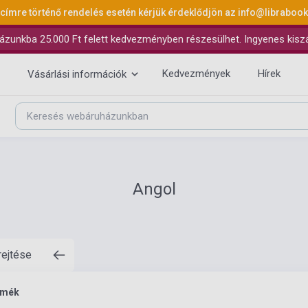
 címre történő rendelés esetén kérjük érdeklődjön az
info@libraboo
ázunkba 25.000 Ft felett kedvezményben részesülhet. Ingyenes kiszáll
Kedvezmények
Hírek
Vásárlási információk
Angol
rejtése
rmék