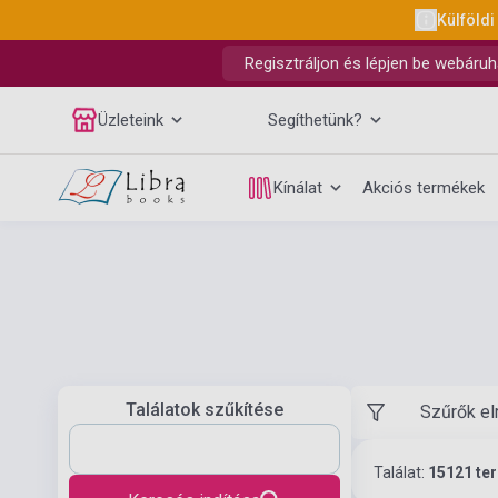
Külföldi
Regisztráljon és lépjen be webáruh
Üzleteink
Segíthetünk?
Kínálat
Akciós termékek
Találatok szűkítése
Szűrők el
Találat:
15121 te