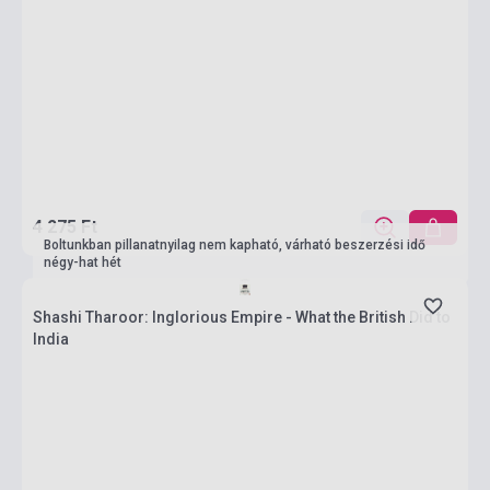
4 275 Ft
Boltunkban pillanatnyilag nem kapható, várható beszerzési idő
négy-hat hét
Shashi Tharoor: Inglorious Empire - What the British Did to
India