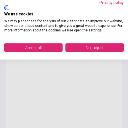
Privacy policy
We use cookies
5 150 Ft
We may place these for analysis of our visitor data, to improve our website,
Készlet: 1-10 darab
show personalised content and to give you a great website experience. For
more information about the cookies we use open the settings.
Anthony Horowitz: Secret Weapon (Alex Rider, Book 12)
Accept all
No, adjust