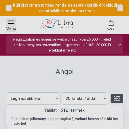
Külföldi címre történő rendelés esetén kérjük érdeklődjön
az
info@librabooks.hu
címen.
Menü
Kosár
Regisztráljon és lépjen be webáruházunkba 25.000 Ft felett
kedvezményben részesülhet. Ingyenes kiszállítás 20.000 Ft
értékhatár felett!
Angol
Találat:
15121 termék
183 (összesen: 605)
Boltunkban pillanatnyilag nem kapható, várható beszerzési idő hét-
nyolc hét