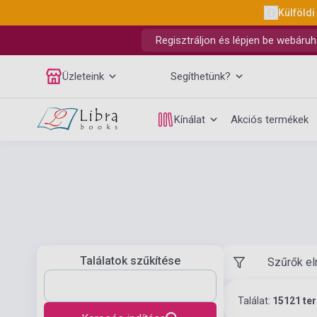
Külföldi
Regisztráljon és lépjen be webáruh
Üzleteink
Segíthetünk?
Kínálat
Akciós termékek
Találatok szűkítése
Szűrők el
Találat:
15121 te