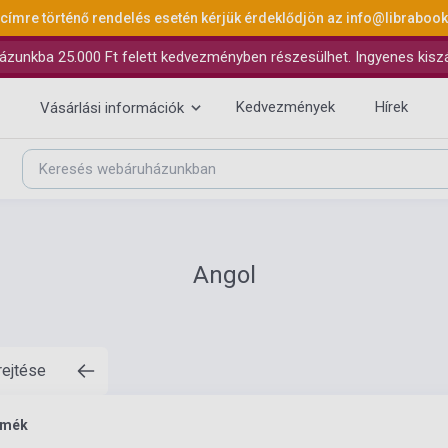
 címre történő rendelés esetén kérjük érdeklődjön az
info@libraboo
ázunkba 25.000 Ft felett kedvezményben részesülhet. Ingyenes kiszáll
Kedvezmények
Hírek
Vásárlási információk
Angol
rejtése
rmék