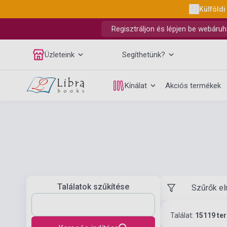
Külföldi
Regisztráljon és lépjen be webáruh
Üzleteink
Segíthetünk?
Kínálat
Akciós termékek
Találatok szűkítése
Szűrők el
Találat:
15119 te