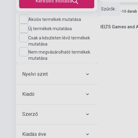
Keresés indítása
Szűrők
:
Készlet: 1-10 darab
Akciós termékek mutatása
IELTS Games and Ac
Új termékek mutatása
Csak a készleten lévő termékek
mutatása
Nem megvásárolható termékek
mutatása
Nyelvi szint
Kiadó
Szerző
Kiadás éve