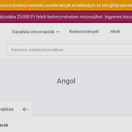
 címre történő rendelés esetén kérjük érdeklődjön az
info@libraboo
ázunkba 25.000 Ft felett kedvezményben részesülhet. Ingyenes kiszáll
Kedvezmények
Hírek
Vásárlási információk
Angol
rejtése
rmék