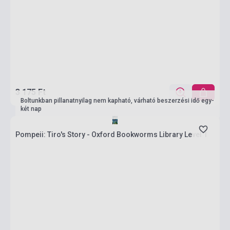
3 175 Ft
Boltunkban pillanatnyilag nem kapható, várható beszerzési idő egy-
két nap
Pompeii: Tiro's Story - Oxford Bookworms Library Level 1