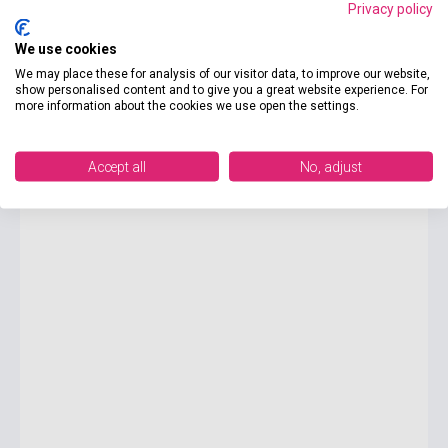
Privacy policy
We use cookies
1 150 Ft
Boltunkban pillanatnyilag nem kapható, várható beszerzési idő hét-
We may place these for analysis of our visitor data, to improve our website,
nyolc hét
show personalised content and to give you a great website experience. For
more information about the cookies we use open the settings.
Fyodor Dostoyevsky: The Idiot
Accept all
No, adjust