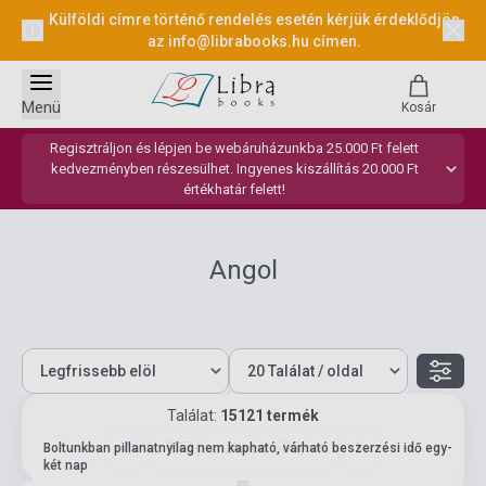
Külföldi címre történő rendelés esetén kérjük érdeklődjön
az
info@librabooks.hu
címen.
Menü
Kosár
Regisztráljon és lépjen be webáruházunkba 25.000 Ft felett
kedvezményben részesülhet. Ingyenes kiszállítás 20.000 Ft
értékhatár felett!
Angol
Találat:
15121 termék
287 (összesen: 605)
Boltunkban pillanatnyilag nem kapható, várható beszerzési idő egy-
két nap