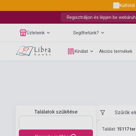
Külföldi
Regisztráljon és lépjen be webáruh
Üzleteink
Segíthetünk?
Kínálat
Akciós termékek
Találatok szűkítése
Szűrők el
Találat:
15117 te