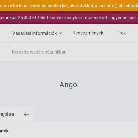
 címre történő rendelés esetén kérjük érdeklődjön az
info@libraboo
ázunkba 25.000 Ft felett kedvezményben részesülhet. Ingyenes kiszáll
Kedvezmények
Hírek
Vásárlási információk
Angol
rejtése
rmék