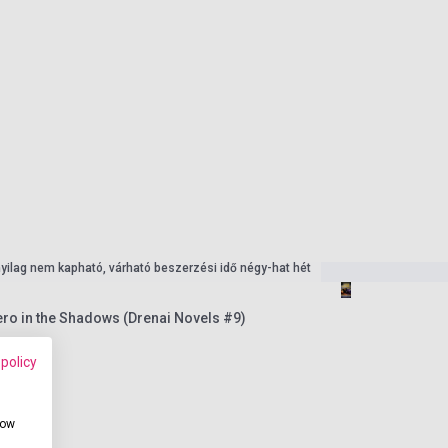
nyilag nem kapható, várható beszerzési idő négy-hat hét
ro in the Shadows (Drenai Novels #9)
 policy
how