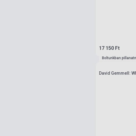
17 150 Ft
Boltunkban pillanat
David Gemmell: Wh