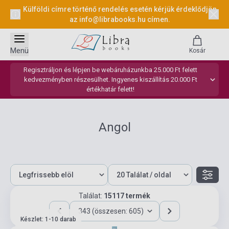
Külföldi címre történő rendelés esetén kérjük érdeklődjön
az
info@librabooks.hu
címen.
Menü
Kosár
Regisztráljon és lépjen be webáruházunkba 25.000 Ft felett
kedvezményben részesülhet. Ingyenes kiszállítás 20.000 Ft
értékhatár felett!
Angol
Találat:
15117 termék
343 (összesen: 605)
Készlet: 1-10 darab