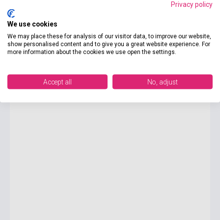
Privacy policy
We use cookies
3 750 Ft
We may place these for analysis of our visitor data, to improve our website,
Készlet: 11-100 darab
show personalised content and to give you a great website experience. For
more information about the cookies we use open the settings.
Cambridge English Starters 1 Answer Booklet for Revised
exam from 2018
Accept all
No, adjust