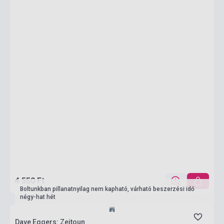
4 550 Ft
Boltunkban pillanatnyilag nem kapható, várható beszerzési idő
négy-hat hét
Dave Eggers: Zeitoun