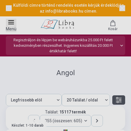
Külföldi címre történő rendelés esetén kérjük érdeklődjön
az
info@librabooks.hu
címen.
Menü
Kosár
Regisztráljon és lépjen be webáruházunkba 25.000 Ft felett
kedvezményben részesülhet. Ingyenes kiszállítás 20.000 Ft
értékhatár felett!
Angol
Találat:
15117 termék
355 (összesen: 605)
Készlet: 1-10 darab