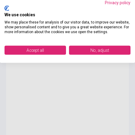
Privacy policy
We use cookies
3 375 Ft
We may place these for analysis of our visitor data, to improve our website,
Készlet: 1-10 darab
show personalised content and to give you a great website experience. For
more information about the cookies we use open the settings.
J.K. Rowling: The Tales of Beedle the Bard
Accept all
No, adjust