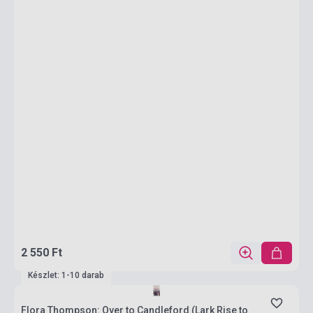
2 550 Ft
Készlet: 1-10 darab
Flora Thompson: Over to Candleford (Lark Rise to