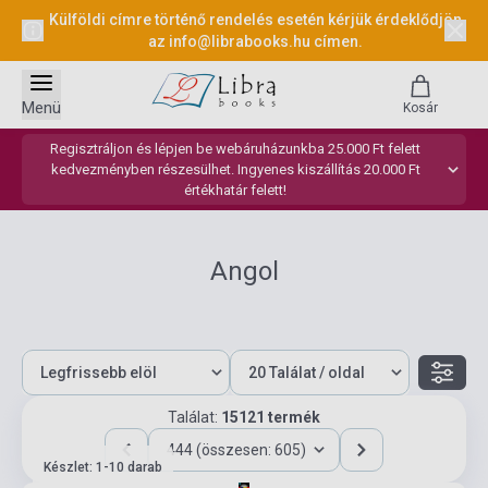
Külföldi címre történő rendelés esetén kérjük érdeklődjön
az
info@librabooks.hu
címen.
Menü
Kosár
Regisztráljon és lépjen be webáruházunkba 25.000 Ft felett
kedvezményben részesülhet. Ingyenes kiszállítás 20.000 Ft
értékhatár felett!
Angol
Találat:
15121 termék
444 (összesen: 605)
Készlet: 1-10 darab