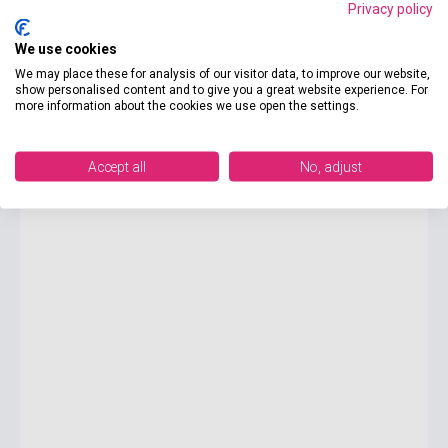
Privacy policy
We use cookies
3 285 Ft
We may place these for analysis of our visitor data, to improve our website,
Készlet: 1-10 darab
show personalised content and to give you a great website experience. For
more information about the cookies we use open the settings.
Red Roses - Oxford Bookworms Library Level Starter
Accept all
No, adjust