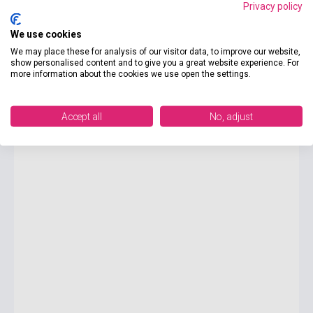
Privacy policy
We use cookies
1 525 Ft
We may place these for analysis of our visitor data, to improve our website,
Készlet: 1-10 darab
show personalised content and to give you a great website experience. For
more information about the cookies we use open the settings.
Pronunciation Tasks - A Course for Pre-Intermediate
Learners Audio CDs (3)
Accept all
No, adjust