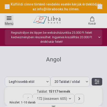
Külföldi címre történő rendelés esetén kérjük érdeklődjön
az
info@librabooks.hu
címen.
Menü
Kosár
Regisztráljon és lépjen be webáruházunkba 25.000 Ft felett
kedvezményben részesülhet. Ingyenes kiszállítás 20.000 Ft
értékhatár felett!
Angol
Találat:
15117 termék
472 (összesen: 605)
Készlet: 1-10 darab