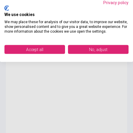
Privacy policy
We use cookies
3 175 Ft
Boltunkban pillanatnyilag nem kapható, várható beszerzési idő egy-
We may place these for analysis of our visitor data, to improve our website,
két nap
show personalised content and to give you a great website experience. For
more information about the cookies we use open the settings.
William Shakespeare - Oxford Bookworms Library Level 2
Accept all
No, adjust