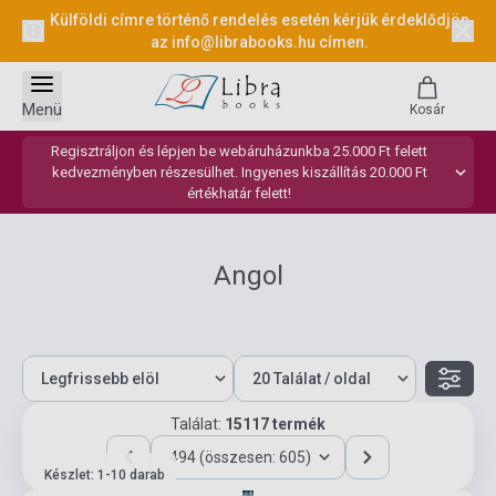
Külföldi címre történő rendelés esetén kérjük érdeklődjön
az
info@librabooks.hu
címen.
Menü
Kosár
Regisztráljon és lépjen be webáruházunkba 25.000 Ft felett
kedvezményben részesülhet. Ingyenes kiszállítás 20.000 Ft
értékhatár felett!
Angol
Találat:
15117 termék
494 (összesen: 605)
Készlet: 1-10 darab