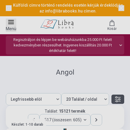
Külföldi címre történő rendelés esetén kérjük érdeklődjön
az
info@librabooks.hu
címen.
Menü
Kosár
Regisztráljon és lépjen be webáruházunkba 25.000 Ft felett
kedvezményben részesülhet. Ingyenes kiszállítás 20.000 Ft
értékhatár felett!
Angol
Találat:
15121 termék
517 (összesen: 605)
Készlet: 1-10 darab