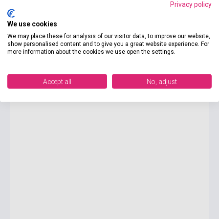
Privacy policy
We use cookies
9 000 Ft
We may place these for analysis of our visitor data, to improve our website,
Készlet: 1-10 darab
show personalised content and to give you a great website experience. For
more information about the cookies we use open the settings.
Activate! B2 Teacher's Book
Accept all
No, adjust