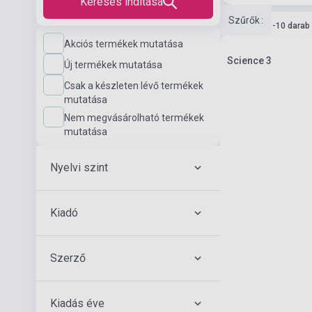
Keresés indítása
Szűrők
:
Készlet: 1-10 darab
Akciós termékek mutatása
Science 3
Új termékek mutatása
Csak a készleten lévő termékek
mutatása
Nem megvásárolható termékek
mutatása
Nyelvi szint
Kiadó
Szerző
Kiadás éve