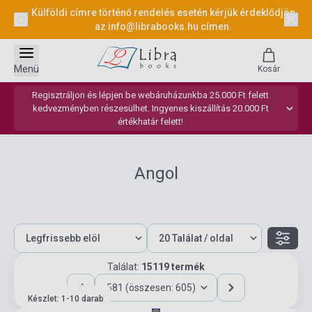
Külföldi címre történő rendelés esetén kérjük érdeklődjön
az
info@librabooks.hu
címen.
Menü
Kosár
Regisztráljon és lépjen be webáruházunkba 25.000 Ft felett
kedvezményben részesülhet. Ingyenes kiszállítás 20.000 Ft
értékhatár felett!
Angol
Találat:
15119 termék
581 (összesen: 605)
Készlet: 1-10 darab