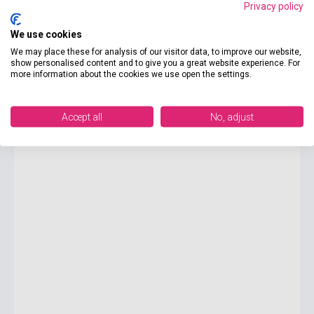
Privacy policy
We use cookies
2 275 Ft
We may place these for analysis of our visitor data, to improve our website,
Készlet: 1-10 darab
show personalised content and to give you a great website experience. For
more information about the cookies we use open the settings.
America in Close-Up
Accept all
No, adjust