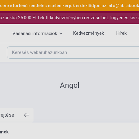
 címre történő rendelés esetén kérjük érdeklődjön az
info@libraboo
ázunkba 25.000 Ft felett kedvezményben részesülhet. Ingyenes kiszáll
Kedvezmények
Hírek
Vásárlási információk
Angol
rejtése
rmék