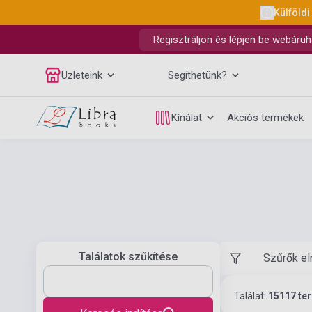
Külföldi
Regisztráljon és lépjen be webáruh
Üzleteink
Segíthetünk?
Kínálat
Akciós termékek
Találatok szűkítése
Szűrők el
Találat:
15117 te