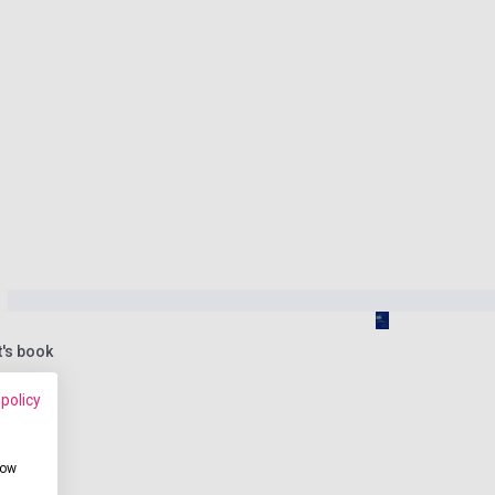
t's book
 policy
how