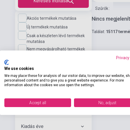
Keresés indítása
Szűrők
:
Nincs megjelení
Akciós termékek mutatása
Új termékek mutatása
Találat:
15117 term
Csak a készleten lévő termékek
mutatása
Nem megvásárolható termékek
mutatása
Privacy
We use cookies
Nyelvi szint
We may place these for analysis of our visitor data, to improve our website, s
personalised content and to give you a great website experience. For more
information about the cookies we use open the settings.
Kiadó
Accept all
No, adjust
Szerző
Kiadás éve