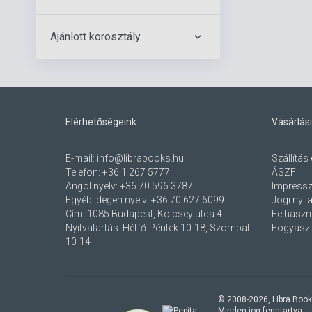
Ajánlott korosztály
Elérhetőségeink
Vásárlási
E-mail:
info@librabooks.hu
Szállítás 
Telefon:
+36 1 267 5777
ÁSZF
Angol nyelv:
+36 70 596 3787
Impress
Egyéb idegen nyelv:
+36 70 627 6099
Jogi nyil
Cím:
1085 Budapest, Kölcsey utca 4.
Felhaszná
Nyitvatartás: Hétfő-Péntek 10-18, Szombat:
Fogyaszt
10-14
© 2008-
2026
, Libra Book
Minden jog fenntartva.