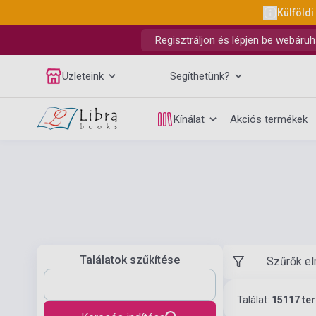
Külföldi
Regisztráljon és lépjen be webáruh
Üzleteink
Segíthetünk?
Kínálat
Akciós termékek
Találatok szűkítése
Szűrők el
Találat:
15117 te