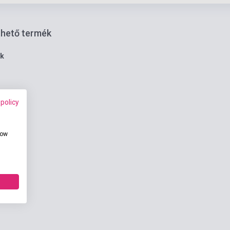
thető termék
ék
 policy
how