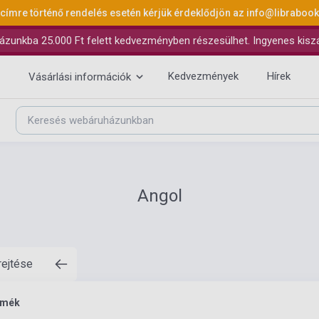
 címre történő rendelés esetén kérjük érdeklődjön az
info@libraboo
ázunkba 25.000 Ft felett kedvezményben részesülhet. Ingyenes kiszáll
Kedvezmények
Hírek
Vásárlási információk
Angol
rejtése
rmék