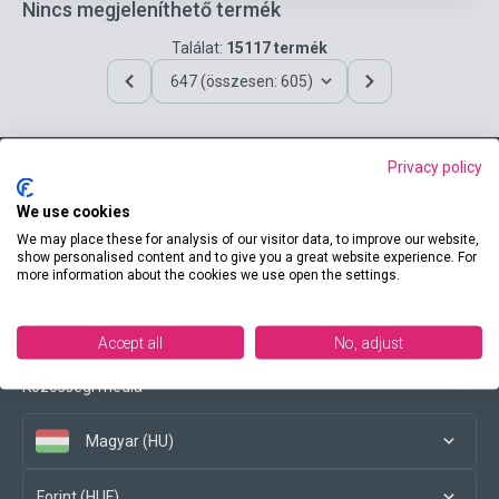
Nincs megjeleníthető termék
Találat:
15117 termék
647 (összesen: 605)
Privacy policy
Elérhetőségeink
We use cookies
We may place these for analysis of our visitor data, to improve our website,
show personalised content and to give you a great website experience. For
more information about the cookies we use open the settings.
Vásárlási feltételek
Accept all
No, adjust
Közösségi média
Magyar (HU)
Forint (HUF)