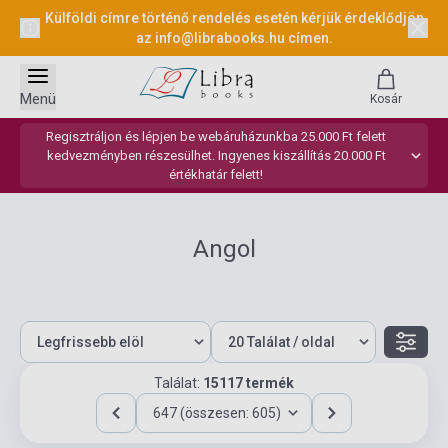
Külföldi címre történő rendelés esetén kérjük érdeklődjön
az
info@librabooks.hu
címen.
Menü
Kosár
Regisztráljon és lépjen be webáruházunkba 25.000 Ft felett
kedvezményben részesülhet. Ingyenes kiszállítás 20.000 Ft
értékhatár felett!
Angol
Találat:
15117 termék
647 (összesen: 605)